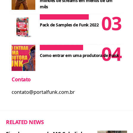
milhões de streams em menos de um
mês
Conteúdos para DJ
Cursos
Pack de Samples de Funk 2022
Dicas para MCs
Cursos
Como entrar em uma produtora de Funk
Contato
contato@portalfunk.com.br
RELATED NEWS