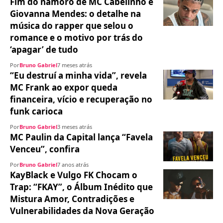
Fim do namoro de MC Cabelinho e
Giovanna Mendes: o detalhe na
música do rapper que selou o
romance e o motivo por trás do
‘apagar’ de tudo
Por
Bruno Gabriel
7 meses atrás
“Eu destruí a minha vida”, revela
MC Frank ao expor queda
financeira, vício e recuperação no
funk carioca
Por
Bruno Gabriel
3 meses atrás
MC Paulin da Capital lança “Favela
Venceu”, confira
Por
Bruno Gabriel
7 anos atrás
KayBlack e Vulgo FK Chocam o
Trap: “FKAY”, o Álbum Inédito que
Mistura Amor, Contradições e
Vulnerabilidades da Nova Geração