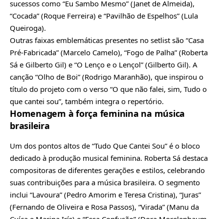
sucessos como “Eu Sambo Mesmo” (Janet de Almeida),
“Cocada” (Roque Ferreira) e “Pavilhão de Espelhos” (Lula
Queiroga).
Outras faixas emblemáticas presentes no setlist são “Casa
Pré-Fabricada” (Marcelo Camelo), “Fogo de Palha” (Roberta
Sá e Gilberto Gil) e “O Lenço e o Lençol” (Gilberto Gil). A
canção “Olho de Boi” (Rodrigo Maranhão), que inspirou o
título do projeto com o verso “O que não falei, sim, Tudo o
que cantei sou”, também integra o repertório.
Homenagem à força feminina na música
brasileira
Um dos pontos altos de “Tudo Que Cantei Sou” é o bloco
dedicado à produção musical feminina. Roberta Sá destaca
compositoras de diferentes gerações e estilos, celebrando
suas contribuições para a música brasileira. O segmento
inclui “Lavoura” (Pedro Amorim e Teresa Cristina), “Juras”
(Fernando de Oliveira e Rosa Passos), “Virada” (Manu da
Cuíca e Marina Irís) e “Essa Confusão” (Dora Morelenbaum