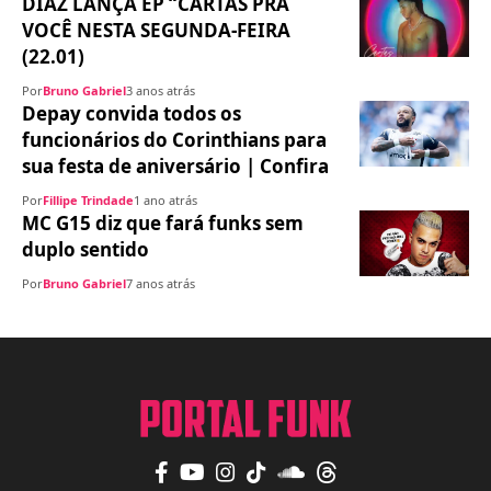
DIAZ LANÇA EP “CARTAS PRA
VOCÊ NESTA SEGUNDA-FEIRA
(22.01)
Por
Bruno Gabriel
3 anos atrás
Depay convida todos os
funcionários do Corinthians para
sua festa de aniversário | Confira
Por
Fillipe Trindade
1 ano atrás
MC G15 diz que fará funks sem
duplo sentido
Por
Bruno Gabriel
7 anos atrás