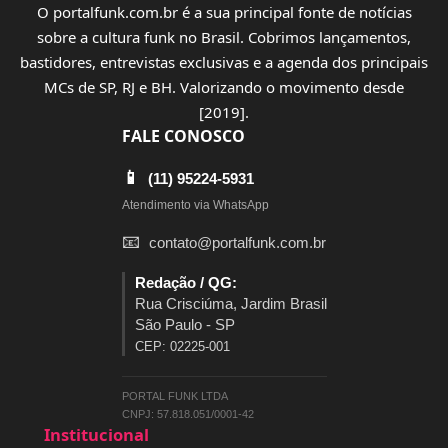
O portalfunk.com.br é a sua principal fonte de notícias
sobre a cultura funk no Brasil. Cobrimos lançamentos,
bastidores, entrevistas exclusivas e a agenda dos principais
MCs de SP, RJ e BH. Valorizando o movimento desde
[2019].
FALE CONOSCO
📱
(11) 95224-5931
Atendimento via WhatsApp
📧
contato@portalfunk.com.br
Redação / QG:
Rua Crisciúma, Jardim Brasil
São Paulo - SP
CEP: 02225-001
PORTAL FUNK LTDA
CNPJ: 57.818.051/0001-42
Institucional