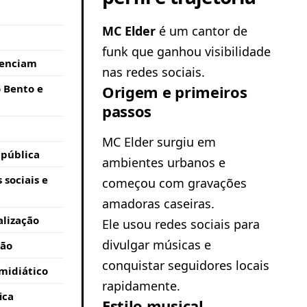
MC Elder
é um cantor de
funk que ganhou visibilidade
uenciam
nas redes sociais.
Origem e primeiros
 Bento e
passos
MC Elder surgiu em
 pública
ambientes urbanos e
 sociais e
começou com gravações
amadoras caseiras.
alização
Ele usou redes sociais para
divulgar músicas e
ção
conquistar seguidores locais
midiático
rapidamente.
ica
Estilo musical