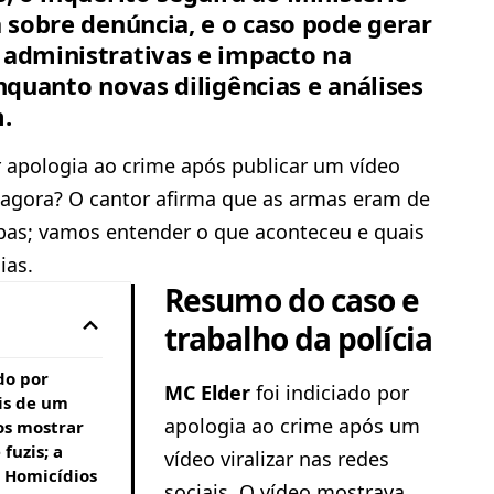
á sobre denúncia, e o caso pode gerar
 administrativas e impacto na
enquanto novas diligências e análises
.
r apologia ao crime após publicar um vídeo
e agora? O cantor afirma que as armas eram de
pas; vamos entender o que aconteceu e quais
ias.
Resumo do caso e
trabalho da polícia
do por
MC Elder
foi indiciado por
is de um
apologia ao crime após um
os mostrar
fuzis; a
vídeo viralizar nas redes
e Homicídios
sociais. O vídeo mostrava