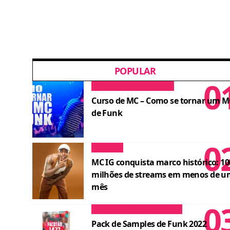
POPULAR
Dicas para MCs
Cursos
Curso de MC – Como se tornar um M
de Funk
Notícias
MC IG conquista marco histórico: 10
milhões de streams em menos de u
mês
Conteúdos para DJ
Cursos
Pack de Samples de Funk 2022