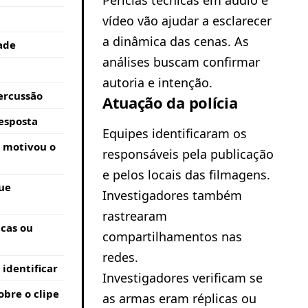
Perícias técnicas em áudio e
vídeo vão ajudar a esclarecer
a dinâmica das cenas. As
dade
análises buscam confirmar
autoria e intenção.
ercussão
Atuação da polícia
esposta
Equipes identificaram os
e motivou o
responsáveis pela publicação
e pelos locais das filmagens.
ue
Investigadores também
rastrearam
icas ou
compartilhamentos nas
redes.
 identificar
Investigadores verificam se
obre o clipe
as armas eram réplicas ou