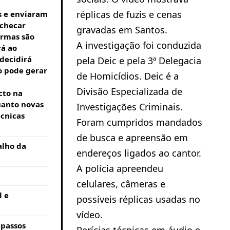
réplicas de fuzis e cenas
 e enviaram
 checar
gravadas em Santos.
armas são
A investigação foi conduzida
rá ao
 decidirá
pela Deic e pela 3ª Delegacia
o pode gerar
de Homicídios. Deic é a
Divisão Especializada de
cto na
uanto novas
Investigações Criminais.
écnicas
Foram cumpridos mandados
de busca e apreensão em
alho da
endereços ligados ao cantor.
A polícia apreendeu
celulares, câmeras e
l e
possíveis réplicas usadas no
vídeo.
 passos