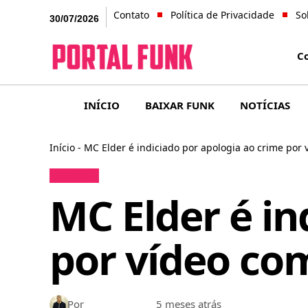
Contato
Política de Privacidade
So
30/07/2026
C
INÍCIO
BAIXAR FUNK
NOTÍCIAS
Início
-
MC Elder é indiciado por apologia ao crime por 
Notícias
MC Elder é in
por vídeo com
Por
Bruno Gabriel
5 meses atrás