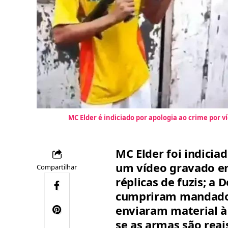
MC Elder é indiciado por apologia ao crime por v
MC Elder foi indicia
um vídeo gravado e
Compartilhar
réplicas de fuzis; a 
cumpriram mandados
enviaram material à 
se as armas são reai