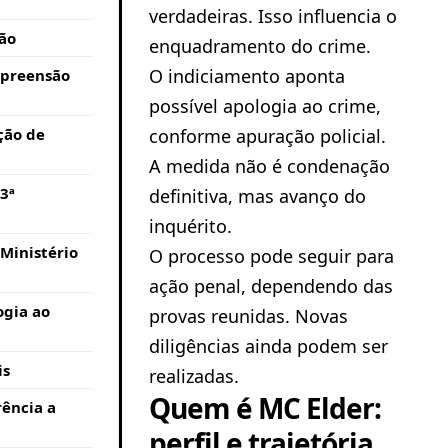
verdadeiras. Isso influencia o
ão
enquadramento do crime.
O indiciamento aponta
apreensão
possível apologia ao crime,
ção de
conforme apuração policial.
A medida não é condenação
3ª
definitiva, mas avanço do
inquérito.
Ministério
O processo pode seguir para
ação penal, dependendo das
ogia ao
provas reunidas. Novas
diligências ainda podem ser
is
realizadas.
Quem é MC Elder:
rência a
perfil e trajetória