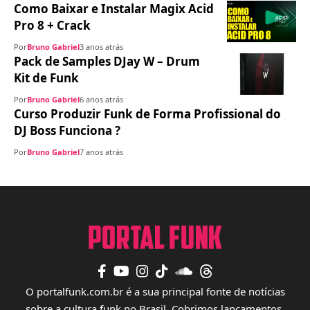
Como Baixar e Instalar Magix Acid
Pro 8 + Crack
Por
Bruno Gabriel
3 anos atrás
Pack de Samples DJay W – Drum
Kit de Funk
Por
Bruno Gabriel
6 anos atrás
Curso Produzir Funk de Forma Profissional do
DJ Boss Funciona ?
Por
Bruno Gabriel
7 anos atrás
O portalfunk.com.br é a sua principal fonte de notícias
sobre a cultura funk no Brasil. Cobrimos lançamentos,