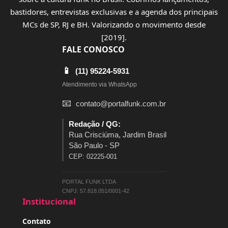
bastidores, entrevistas exclusivas e a agenda dos principais
MCs de SP, RJ e BH. Valorizando o movimento desde
[2019].
FALE CONOSCO
📱
(11) 95224-5931
Atendimento via WhatsApp
📧
contato@portalfunk.com.br
Redação / QG:
Rua Crisciúma, Jardim Brasil
São Paulo - SP
CEP: 02225-001
PORTAL FUNK LTDA
CNPJ: 57.818.051/0001-42
Institucional
Contato