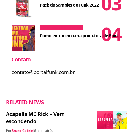
Pack de Samples de Funk 2022
Dicas para MCs
Cursos
Como entrar em uma produtora de Funk
Contato
contato@portalfunk.com.br
RELATED NEWS
Acapella MC Rick – Vem
escondendo
Por
Bruno Gabriel
6 anos atrás