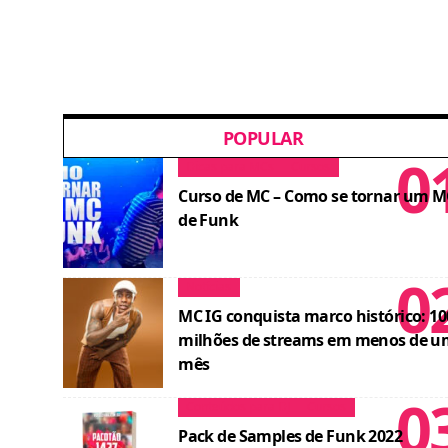
POPULAR
Dicas para MCs
Cursos
Curso de MC – Como se tornar um M
de Funk
Notícias
MC IG conquista marco histórico: 10
milhões de streams em menos de u
mês
Conteúdos para DJ
Cursos
Pack de Samples de Funk 2022