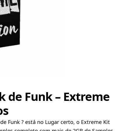
k de Funk – Extreme
os
e Funk ? está no Lugar certo, o Extreme Kit
amples completo com mais de 2GB de Samples