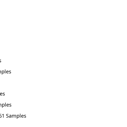
s
mples
es
mples
61 Samples