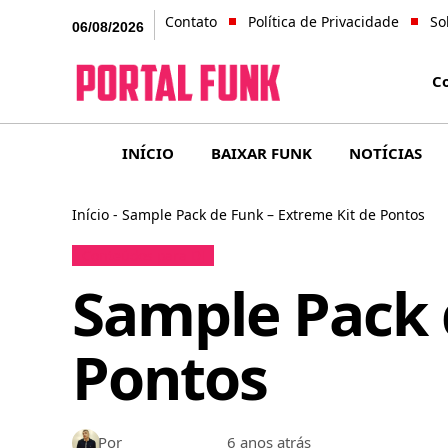
Contato
Política de Privacidade
So
06/08/2026
C
INÍCIO
BAIXAR FUNK
NOTÍCIAS
Início
-
Sample Pack de Funk – Extreme Kit de Pontos
Conteúdos para DJ
Sample Pack 
Pontos
Por
Bruno Gabriel
6 anos atrás