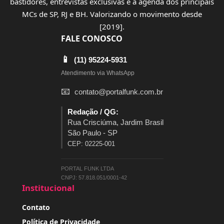
bastidores, entrevistas exclusivas e a agenda dos principais
MCs de SP, RJ e BH. Valorizando o movimento desde
[2019].
FALE CONOSCO
📱
(11) 95224-5931
Atendimento via WhatsApp
📧
contato@portalfunk.com.br
Redação / QG:
Rua Crisciúma, Jardim Brasil
São Paulo - SP
CEP: 02225-001
PORTAL FUNK LTDA
CNPJ: 57.818.051/0001-42
Institucional
Contato
Política de Privacidade