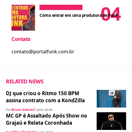
Dicas para MCs
Cursos
Como entrar em uma produtora de Funk
Contato
contato@portalfunk.com.br
RELATED NEWS
DJ que criou o Ritmo 150 BPM
assina contrato com a KondZilla
Por
Bruno Gabriel
7 anos atrás
MC GP é Assaltado Após Show no
Grajaú e Relata Coronhada
Por
Fillipe Trindade
1 ano atrás