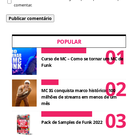
comentar.
POPULAR
Dicas para MCs
Cursos
Curso de MC – Como se tornar um MC de
Funk
Notícias
MC IG conquista marco histórico: 100
milhões de streams em menos de um
mês
Conteúdos para DJ
Cursos
Pack de Samples de Funk 2022