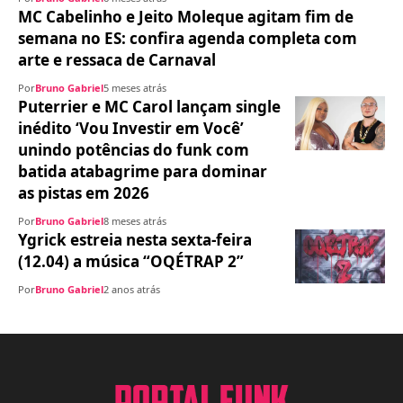
MC Cabelinho e Jeito Moleque agitam fim de
semana no ES: confira agenda completa com
arte e ressaca de Carnaval
Por
Bruno Gabriel
5 meses atrás
Puterrier e MC Carol lançam single
inédito ‘Vou Investir em Você’
unindo potências do funk com
batida atabagrime para dominar
as pistas em 2026
Por
Bruno Gabriel
8 meses atrás
Ygrick estreia nesta sexta-feira
(12.04) a música “OQÉTRAP 2”
Por
Bruno Gabriel
2 anos atrás