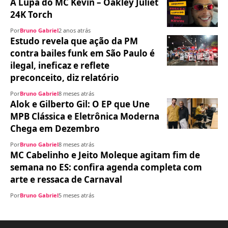
A Lupa do MC Kevin – Oakley Juliet
24K Torch
Por
Bruno Gabriel
2 anos atrás
Estudo revela que ação da PM
contra bailes funk em São Paulo é
ilegal, ineficaz e reflete
preconceito, diz relatório
Por
Bruno Gabriel
8 meses atrás
Alok e Gilberto Gil: O EP que Une
MPB Clássica e Eletrônica Moderna
Chega em Dezembro
Por
Bruno Gabriel
8 meses atrás
MC Cabelinho e Jeito Moleque agitam fim de
semana no ES: confira agenda completa com
arte e ressaca de Carnaval
Por
Bruno Gabriel
5 meses atrás