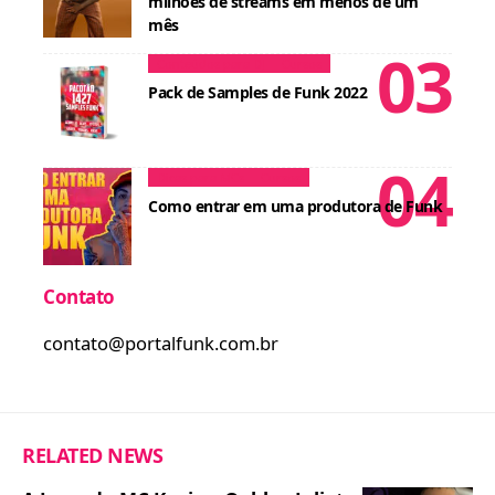
milhões de streams em menos de um
mês
Conteúdos para DJ
Cursos
Pack de Samples de Funk 2022
Dicas para MCs
Cursos
Como entrar em uma produtora de Funk
Contato
contato@portalfunk.com.br
RELATED NEWS