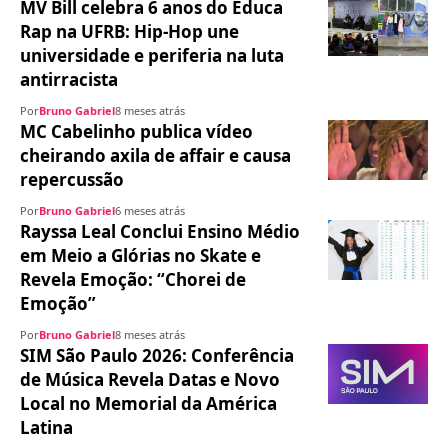
MV Bill celebra 6 anos do Educa
Rap na UFRB: Hip-Hop une
universidade e periferia na luta
antirracista
Por
Bruno Gabriel
8 meses atrás
MC Cabelinho publica vídeo
cheirando axila de affair e causa
repercussão
Por
Bruno Gabriel
6 meses atrás
Rayssa Leal Conclui Ensino Médio
em Meio a Glórias no Skate e
Revela Emoção: “Chorei de
Emoção”
Por
Bruno Gabriel
8 meses atrás
SIM São Paulo 2026: Conferência
de Música Revela Datas e Novo
Local no Memorial da América
Latina