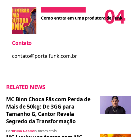
Dicas para MCs
Cursos
Como entrar em uma produtora de Funk
Contato
contato@portalfunk.com.br
RELATED NEWS
MC Binn Choca Fãs com Perda de
Mais de 50kg: De 3GG para
Tamanho G, Cantor Revela
Segredo da Transformação
Por
Bruno Gabriel
5 meses atrás