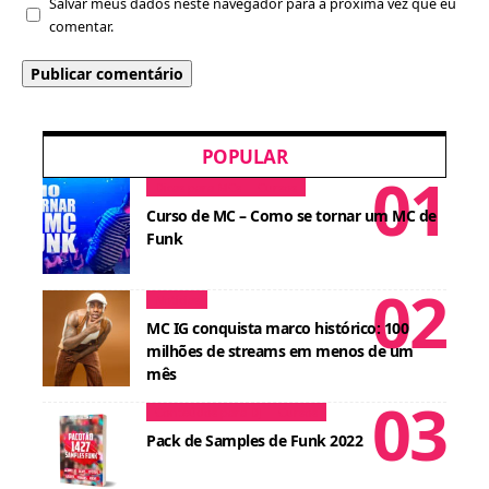
Salvar meus dados neste navegador para a próxima vez que eu
comentar.
POPULAR
Dicas para MCs
Cursos
Curso de MC – Como se tornar um MC de
Funk
Notícias
MC IG conquista marco histórico: 100
milhões de streams em menos de um
mês
Conteúdos para DJ
Cursos
Pack de Samples de Funk 2022