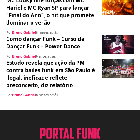
MC Luuky une forças com MC
Hariel e MC Ryan SP para lançar
“Final do Ano”, o hit que promete
dominar o verão
Por
Bruno Gabriel
8 meses atrás
Como dançar Funk – Curso de
Dançar Funk – Power Dance
Por
Bruno Gabriel
6 anos atrás
Estudo revela que ação da PM
contra bailes funk em São Paulo é
ilegal, ineficaz e reflete
preconceito, diz relatório
Por
Bruno Gabriel
8 meses atrás