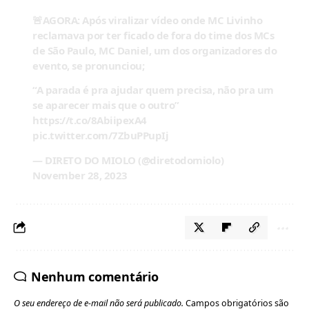
🚨AGORA: Após viralizar vídeo onde MC Livinho
reclamava por ter ficado de fora do time dos MCs
de São Paulo, MC Daniel, um dos organizadores do
evento, se pronunciou;
“A parada é pra ajudar quem precisa, não pra um
se aparecer mais que o outro”
https://t.co/8AbiipexA4
pic.twitter.com/7ZbuPPupIj
— DIRETO DO MIOLO (@diretodomiolo)
November 28, 2023
Nenhum comentário
O seu endereço de e-mail não será publicado.
Campos obrigatórios são