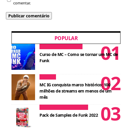
comentar.
POPULAR
Dicas para MCs
Cursos
Curso de MC – Como se tornar um MC de
Funk
Notícias
MC IG conquista marco histórico: 100
milhões de streams em menos de um
mês
Conteúdos para DJ
Cursos
Pack de Samples de Funk 2022