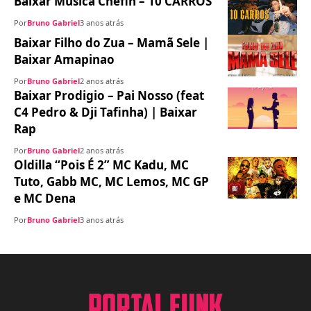
Baixar Música Chefin – 10 CARROS
Por
Bruno Gabriel
3 anos atrás
Baixar Filho do Zua – Mamã Sele |
Baixar Amapinao
Por
Bruno Gabriel
2 anos atrás
Baixar Prodigio – Pai Nosso (feat
C4 Pedro & Dji Tafinha) | Baixar
Rap
Por
Bruno Gabriel
2 anos atrás
Oldilla “Pois É 2” MC Kadu, MC
Tuto, Gabb MC, MC Lemos, MC GP
e MC Dena
Por
Bruno Gabriel
3 anos atrás