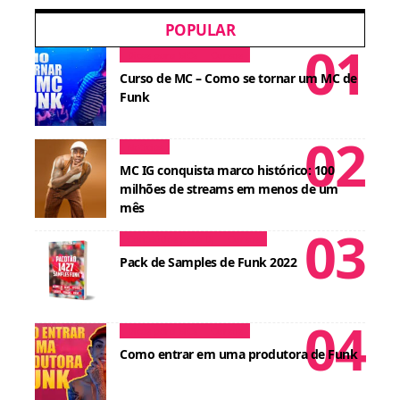
POPULAR
Dicas para MCs
Cursos
Curso de MC – Como se tornar um MC de
Funk
Notícias
MC IG conquista marco histórico: 100
milhões de streams em menos de um
mês
Conteúdos para DJ
Cursos
Pack de Samples de Funk 2022
Dicas para MCs
Cursos
Como entrar em uma produtora de Funk