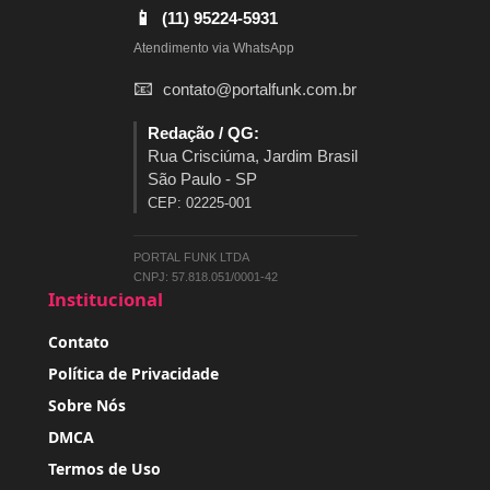
📱
(11) 95224-5931
Atendimento via WhatsApp
📧
contato@portalfunk.com.br
Redação / QG:
Rua Crisciúma, Jardim Brasil
São Paulo - SP
CEP: 02225-001
PORTAL FUNK LTDA
CNPJ: 57.818.051/0001-42
Institucional
Contato
Política de Privacidade
Sobre Nós
DMCA
Termos de Uso