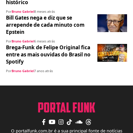
histórico
Por
Bruno Gabriel
8 meses atrás
Bill Gates nega e diz que se
arrepende de cada minuto com
Epstein
Por
Bruno Gabriel
6 meses atrás
Brega-Funk de Felipe Original fica
entre as mais ouvidas do Brasil no
Spotify
Por
Bruno Gabriel
7 anos atrás
O portalfunk.com.br é a sua principal fonte de notícias