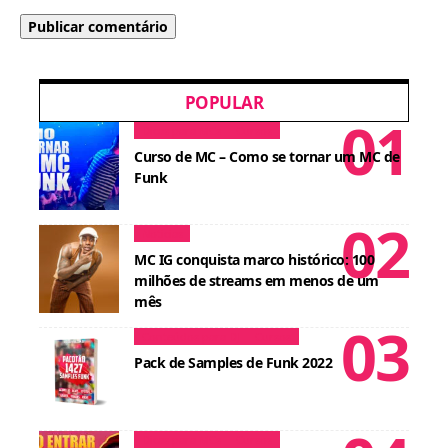
POPULAR
Dicas para MCs
Cursos
Curso de MC – Como se tornar um MC de
Funk
Notícias
MC IG conquista marco histórico: 100
milhões de streams em menos de um
mês
Conteúdos para DJ
Cursos
Pack de Samples de Funk 2022
Dicas para MCs
Cursos