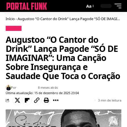
Aa
Início
-
Augustoo “O Cantor do Drink” Lança Pagode “SÓ DE IMAGINAR”: Uma Canção Sobre Insegurança e Saudade Que Toca o Coração
Notícias
Augustoo “O Cantor do
Drink” Lança Pagode “SÓ DE
IMAGINAR”: Uma Canção
Sobre Insegurança e
Saudade Que Toca o Coração
Por
Bruno Gabriel
8 meses atrás
Última atualização: 15 de dezembro de 2025 23:04
3 min de leitura