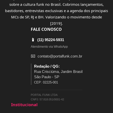
sobre a cultura funk no Brasil. Cobrimos lançamentos,
bastidores, entrevistas exclusivas e a agenda dos principais
MCs de SP, RJ e BH. Valorizando o movimento desde
[2019].
FALE CONOSCO
📱
(11) 95224-5931
Atendimento via WhatsApp
📧
contato@portalfunk.com.br
Redação / QG:
Rua Crisciúma, Jardim Brasil
São Paulo - SP
CEP: 02225-001
PORTAL FUNK LTDA
CNPJ: 57.818.051/0001-42
Institucional