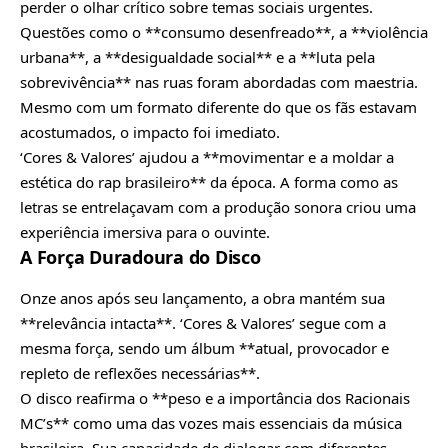
perder o olhar crítico sobre temas sociais urgentes.
Questões como o **consumo desenfreado**, a **violência
urbana**, a **desigualdade social** e a **luta pela
sobrevivência** nas ruas foram abordadas com maestria.
Mesmo com um formato diferente do que os fãs estavam
acostumados, o impacto foi imediato.
‘Cores & Valores’ ajudou a **movimentar e a moldar a
estética do rap brasileiro** da época. A forma como as
letras se entrelaçavam com a produção sonora criou uma
experiência imersiva para o ouvinte.
A Força Duradoura do Disco
Onze
anos após
seu lançamento, a obra mantém sua
**relevância intacta**. ‘Cores & Valores’ segue com a
mesma força, sendo um álbum **atual, provocador e
repleto de reflexões necessárias**.
O disco reafirma o **peso e a importância dos Racionais
MC’s** como uma das vozes mais
essenciais da música
brasileira. Sua capacidade de dialogar com diferentes