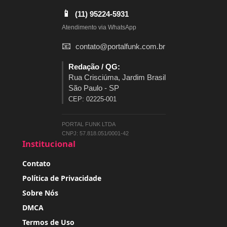
📱
(11) 95224-5931
Atendimento via WhatsApp
📧
contato@portalfunk.com.br
Redação / QG:
Rua Crisciúma, Jardim Brasil
São Paulo - SP
CEP: 02225-001
PORTAL FUNK LTDA
CNPJ: 57.818.051/0001-42
Institucional
Contato
Política de Privacidade
Sobre Nós
DMCA
Termos de Uso