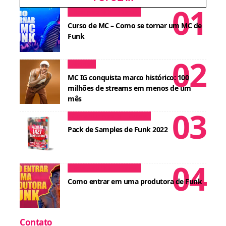
Dicas para MCs
Cursos
Curso de MC – Como se tornar um MC de
Funk
Notícias
MC IG conquista marco histórico: 100
milhões de streams em menos de um
mês
Conteúdos para DJ
Cursos
Pack de Samples de Funk 2022
Dicas para MCs
Cursos
Como entrar em uma produtora de Funk
Contato