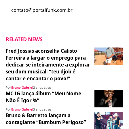
contato@portalfunk.com.br
RELATED NEWS
Fred Jossias aconselha Calisto
Ferreira a largar o emprego para
dedicar-se inteiramente a explorar
seu dom musical: “teu djob é
cantar e encantar o povo!”
Por
Bruno Gabriel
2 anos atrás
MC IG lança álbum “Meu Nome
Não É Igor %”
Por
Bruno Gabriel
3 anos atrás
Bruno & Barretto lançam a
contagiante “Bumbum Perigoso”