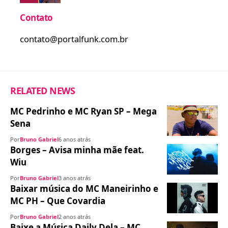
Contato
contato@portalfunk.com.br
RELATED NEWS
MC Pedrinho e MC Ryan SP – Mega
Sena
Por
Bruno Gabriel
6 anos atrás
Borges – Avisa minha mãe feat.
Wiu
Por
Bruno Gabriel
3 anos atrás
Baixar música do MC Maneirinho e
MC PH – Que Covardia
Por
Bruno Gabriel
2 anos atrás
Baixe a Música Daily Dela – MC