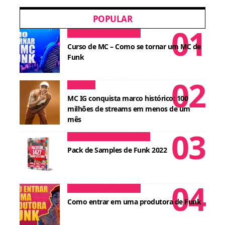
POPULAR
Dicas para MCs
Cursos
Curso de MC – Como se tornar um MC de
Funk
Notícias
MC IG conquista marco histórico: 100
milhões de streams em menos de um
mês
Conteúdos para DJ
Cursos
Pack de Samples de Funk 2022
Dicas para MCs
Cursos
Como entrar em uma produtora de Funk