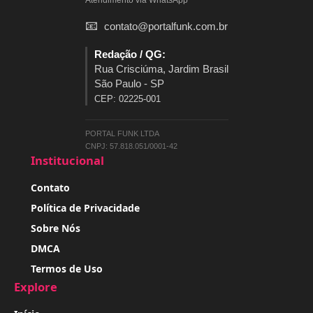
Atendimento via WhatsApp
📧
contato@portalfunk.com.br
Redação / QG:
Rua Crisciúma, Jardim Brasil
São Paulo - SP
CEP: 02225-001
PORTAL FUNK LTDA
CNPJ: 57.818.051/0001-42
Institucional
Contato
Política de Privacidade
Sobre Nós
DMCA
Termos de Uso
Explore