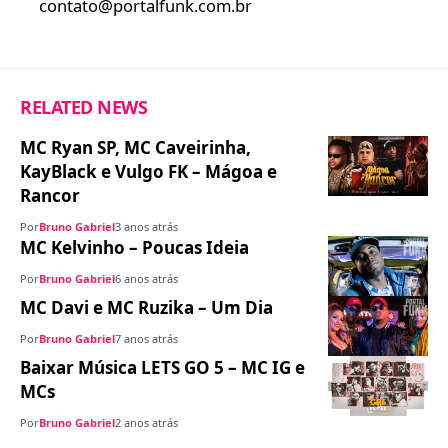
contato@portalfunk.com.br
RELATED NEWS
MC Ryan SP, MC Caveirinha,
KayBlack e Vulgo FK – Mágoa e
Rancor
Por
Bruno Gabriel
3 anos atrás
MC Kelvinho – Poucas Ideia
Por
Bruno Gabriel
6 anos atrás
MC Davi e MC Ruzika – Um Dia
Por
Bruno Gabriel
7 anos atrás
Baixar Música LETS GO 5 – MC IG e
MCs
Por
Bruno Gabriel
2 anos atrás