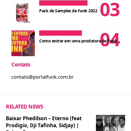
Conteúdos para DJ
Cursos
Pack de Samples de Funk 2022
Dicas para MCs
Cursos
Como entrar em uma produtora de Funk
Contato
contato@portalfunk.com.br
RELATED NEWS
Baixar Phedilson – Eterno (feat
Prodigio, Dji Tafinha, Sidjay) |