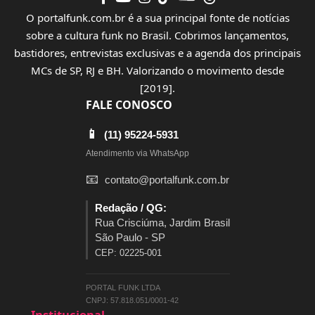
O portalfunk.com.br é a sua principal fonte de notícias
sobre a cultura funk no Brasil. Cobrimos lançamentos,
bastidores, entrevistas exclusivas e a agenda dos principais
MCs de SP, RJ e BH. Valorizando o movimento desde
[2019].
FALE CONOSCO
📱
(11) 95224-5931
Atendimento via WhatsApp
📧
contato@portalfunk.com.br
Redação / QG:
Rua Crisciúma, Jardim Brasil
São Paulo - SP
CEP: 02225-001
PORTAL FUNK LTDA
CNPJ: 57.818.051/0001-42
Institucional