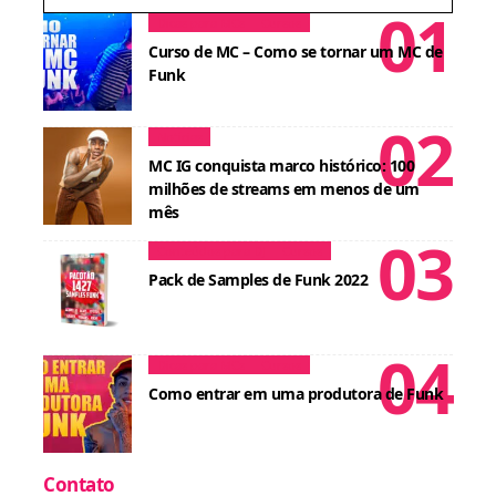
Dicas para MCs
Cursos
Curso de MC – Como se tornar um MC de
Funk
Notícias
MC IG conquista marco histórico: 100
milhões de streams em menos de um
mês
Conteúdos para DJ
Cursos
Pack de Samples de Funk 2022
Dicas para MCs
Cursos
Como entrar em uma produtora de Funk
Contato