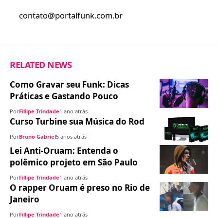
contato@portalfunk.com.br
RELATED NEWS
Como Gravar seu Funk: Dicas
Práticas e Gastando Pouco
Por
Fillipe Trindade
1 ano atrás
Curso Turbine sua Música do Rod
Por
Bruno Gabriel
5 anos atrás
Lei Anti-Oruam: Entenda o
polêmico projeto em São Paulo
Por
Fillipe Trindade
1 ano atrás
O rapper Oruam é preso no Rio de
Janeiro
Por
Fillipe Trindade
1 ano atrás