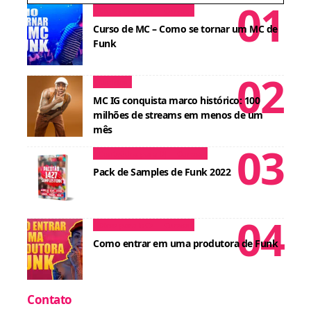
Dicas para MCs
Cursos
Curso de MC – Como se tornar um MC de
Funk
Notícias
MC IG conquista marco histórico: 100
milhões de streams em menos de um
mês
Conteúdos para DJ
Cursos
Pack de Samples de Funk 2022
Dicas para MCs
Cursos
Como entrar em uma produtora de Funk
Contato