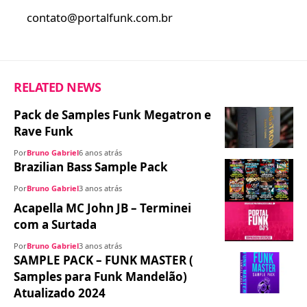
contato@portalfunk.com.br
RELATED NEWS
Pack de Samples Funk Megatron e
Rave Funk
Por
Bruno Gabriel
6 anos atrás
Brazilian Bass Sample Pack
Por
Bruno Gabriel
3 anos atrás
Acapella MC John JB – Terminei
com a Surtada
Por
Bruno Gabriel
3 anos atrás
SAMPLE PACK – FUNK MASTER (
Samples para Funk Mandelão)
Atualizado 2024