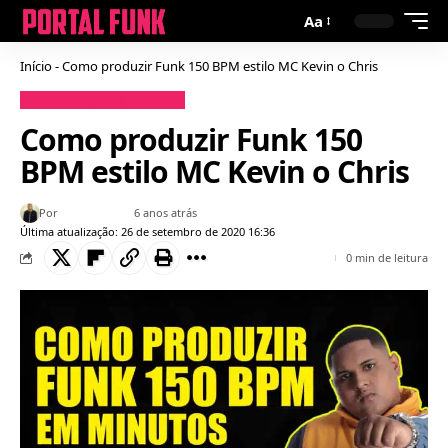
Aa
Início
-
Como produzir Funk 150 BPM estilo MC Kevin o Chris
Conteúdos para DJ
Cursos
Como produzir Funk 150
BPM estilo MC Kevin o Chris
Por
Bruno Gabriel
6 anos atrás
Última atualização: 26 de setembro de 2020 16:36
0 min de leitura