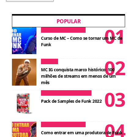
POPULAR
Dicas para MCs
Cursos
Curso de MC – Como se tornar um MC de
Funk
Notícias
MC IG conquista marco histórico: 100
milhões de streams em menos de um
mês
Conteúdos para DJ
Cursos
Pack de Samples de Funk 2022
Dicas para MCs
Cursos
Como entrar em uma produtora de Funk