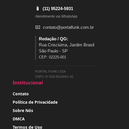
📱
(11) 95224-5931
Atendimento via WhatsApp
📧
contato@portalfunk.com.br
Redação / QG:
Rua Crisciúma, Jardim Brasil
São Paulo - SP
CEP: 02225-001
PORTAL FUNK LTDA
CNPJ: 57.818.051/0001-42
Institucional
Contato
Política de Privacidade
Sobre Nós
DMCA
Termos de Uso