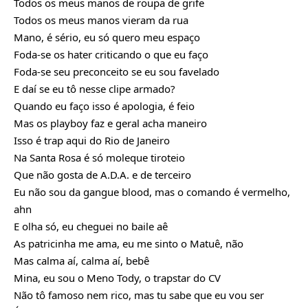
Todos os meus manos de roupa de grife
Todos os meus manos vieram da rua
Mano, é sério, eu só quero meu espaço
Foda-se os hater criticando o que eu faço
Foda-se seu preconceito se eu sou favelado
E daí se eu tô nesse clipe armado?
Quando eu faço isso é apologia, é feio
Mas os playboy faz e geral acha maneiro
Isso é trap aqui do Rio de Janeiro
Na Santa Rosa é só moleque tiroteio
Que não gosta de A.D.A. e de terceiro
Eu não sou da gangue blood, mas o comando é vermelho,
ahn
E olha só, eu cheguei no baile aê
As patricinha me ama, eu me sinto o Matuê, não
Mas calma aí, calma aí, bebê
Mina, eu sou o Meno Tody, o trapstar do CV
Não tô famoso nem rico, mas tu sabe que eu vou ser