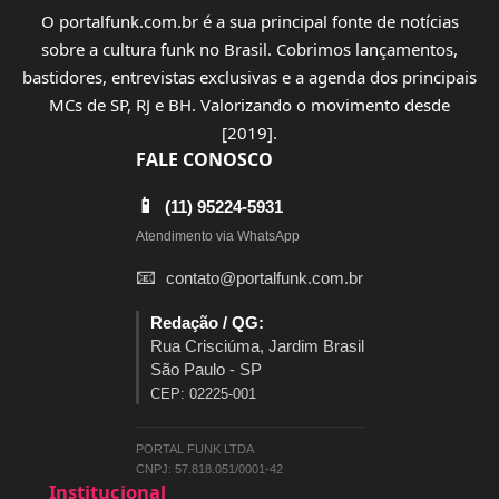
O portalfunk.com.br é a sua principal fonte de notícias
sobre a cultura funk no Brasil. Cobrimos lançamentos,
bastidores, entrevistas exclusivas e a agenda dos principais
MCs de SP, RJ e BH. Valorizando o movimento desde
[2019].
FALE CONOSCO
📱
(11) 95224-5931
Atendimento via WhatsApp
📧
contato@portalfunk.com.br
Redação / QG:
Rua Crisciúma, Jardim Brasil
São Paulo - SP
CEP: 02225-001
PORTAL FUNK LTDA
CNPJ: 57.818.051/0001-42
Institucional