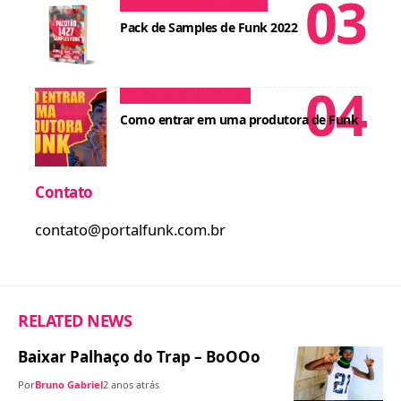
Conteúdos para DJ
Cursos
Pack de Samples de Funk 2022
Dicas para MCs
Cursos
Como entrar em uma produtora de Funk
Contato
contato@portalfunk.com.br
RELATED NEWS
Baixar Palhaço do Trap – BoOOo
Por
Bruno Gabriel
2 anos atrás