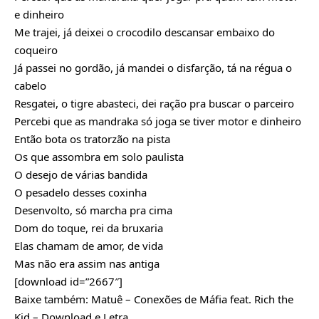
e dinheiro
Me trajei, já deixei o crocodilo descansar embaixo do
coqueiro
Já passei no gordão, já mandei o disfarção, tá na régua o
cabelo
Resgatei, o tigre abasteci, dei ração pra buscar o parceiro
Percebi que as mandraka só joga se tiver motor e dinheiro
Então bota os tratorzão na pista
Os que assombra em solo paulista
O desejo de várias bandida
O pesadelo desses coxinha
Desenvolto, só marcha pra cima
Dom do toque, rei da bruxaria
Elas chamam de amor, de vida
Mas não era assim nas antiga
[download id=”2667″]
Baixe também:
Matuê – Conexões de Máfia feat. Rich the
Kid – Download e Letra