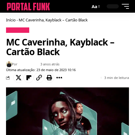
Aa
Início
-
MC Caverinha, Kayblack – Cartão Black
Baixar Funk
MC Caverinha, Kayblack –
Cartão Black
Por
Bruno Gabriel
3 anos atrás
Última atualização: 23 de maio de 2023 10:16
3 min de leitura