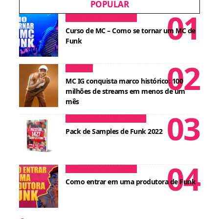
POPULAR
Dicas para MCs
Cursos
Curso de MC – Como se tornar um MC de
Funk
Notícias
MC IG conquista marco histórico: 100
milhões de streams em menos de um
mês
Conteúdos para DJ
Cursos
Pack de Samples de Funk 2022
Dicas para MCs
Cursos
Como entrar em uma produtora de Funk