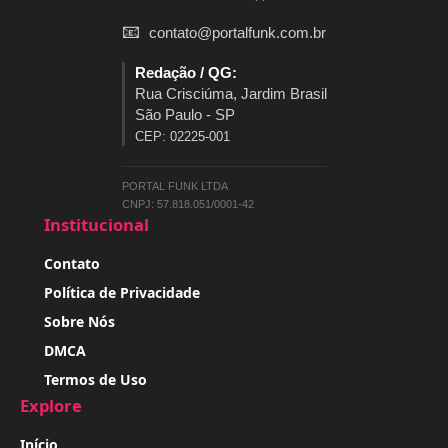
📧
contato@portalfunk.com.br
Redação / QG:
Rua Crisciúma, Jardim Brasil
São Paulo - SP
CEP: 02225-001
PORTAL FUNK LTDA
CNPJ: 57.818.051/0001-42
Institucional
Contato
Política de Privacidade
Sobre Nós
DMCA
Termos de Uso
Explore
Início