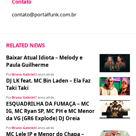
Contato
contato@portalfunk.com.br
RELATED NEWS
Baixar Atual Idiota – Melody e
Paula Guilherme
Por
Bruno Gabriel
3 anos atrás
DJ LK feat. MC Bin Laden – Ela Faz
Taki Taki
Por
Bruno Gabriel
7 anos atrás
ESQUADRILHA DA FUMAÇA – MC
IG, MC Ryan SP, MC PH e MC Menor
da VG (GR6 Explode) DJ Oreia
Por
Bruno Gabriel
4 anos atrás
MC Lele JP e Menor do Chapa –