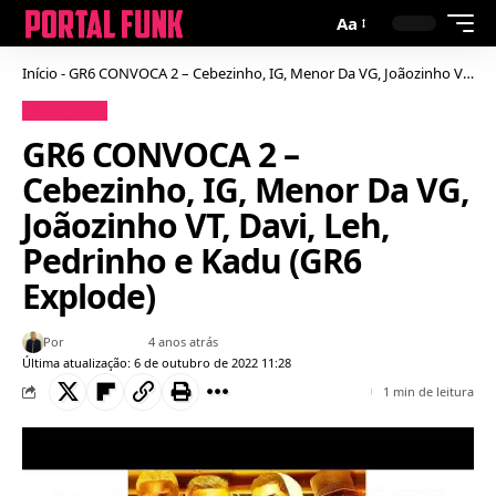
Aa
Início
-
GR6 CONVOCA 2 – Cebezinho, IG, Menor Da VG, Joãozinho VT, Davi, Leh, Pedrinho e Kadu (GR6 Explode)
Baixar Funk
GR6 CONVOCA 2 –
Cebezinho, IG, Menor Da VG,
Joãozinho VT, Davi, Leh,
Pedrinho e Kadu (GR6
Explode)
Por
Bruno Gabriel
4 anos atrás
Última atualização: 6 de outubro de 2022 11:28
1 min de leitura