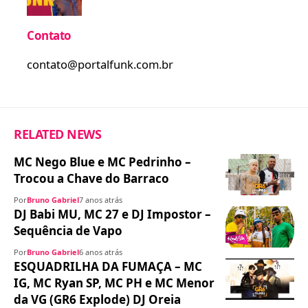
Contato
contato@portalfunk.com.br
RELATED NEWS
MC Nego Blue e MC Pedrinho –
Trocou a Chave do Barraco
Por
Bruno Gabriel
7 anos atrás
DJ Babi MU, MC 27 e DJ Impostor –
Sequência de Vapo
Por
Bruno Gabriel
6 anos atrás
ESQUADRILHA DA FUMAÇA – MC
IG, MC Ryan SP, MC PH e MC Menor
da VG (GR6 Explode) DJ Oreia