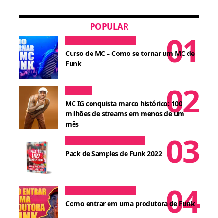
POPULAR
Dicas para MCs
Cursos
Curso de MC – Como se tornar um MC de
Funk
Notícias
MC IG conquista marco histórico: 100
milhões de streams em menos de um
mês
Conteúdos para DJ
Cursos
Pack de Samples de Funk 2022
Dicas para MCs
Cursos
Como entrar em uma produtora de Funk