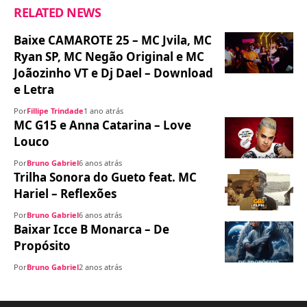
RELATED NEWS
Baixe CAMAROTE 25 – MC Jvila, MC
Ryan SP, MC Negão Original e MC
Joãozinho VT e Dj Dael – Download
e Letra
Por
Fillipe Trindade
1 ano atrás
MC G15 e Anna Catarina – Love
Louco
Por
Bruno Gabriel
6 anos atrás
Trilha Sonora do Gueto feat. MC
Hariel – Reflexões
Por
Bruno Gabriel
6 anos atrás
Baixar Icce B Monarca – De
Propósito
Por
Bruno Gabriel
2 anos atrás