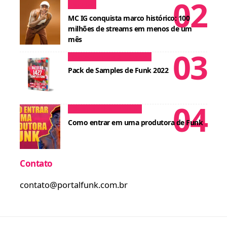
Notícias
MC IG conquista marco histórico: 100
milhões de streams em menos de um
mês
Conteúdos para DJ
Cursos
Pack de Samples de Funk 2022
Dicas para MCs
Cursos
Como entrar em uma produtora de Funk
Contato
contato@portalfunk.com.br