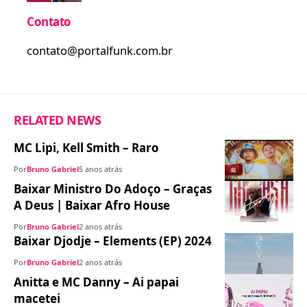
Contato
contato@portalfunk.com.br
RELATED NEWS
MC Lipi, Kell Smith – Raro
Por
Bruno Gabriel
5 anos atrás
Baixar Ministro Do Adoço – Graças
A Deus | Baixar Afro House
Por
Bruno Gabriel
2 anos atrás
Baixar Djodje – Elements (EP) 2024
Por
Bruno Gabriel
2 anos atrás
Anitta e MC Danny – Ai papai
macetei