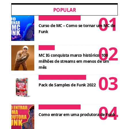
POPULAR
Dicas para MCs
Cursos
Curso de MC – Como se tornar um MC de
Funk
Notícias
MC IG conquista marco histórico: 100
milhões de streams em menos de um
mês
Conteúdos para DJ
Cursos
Pack de Samples de Funk 2022
Dicas para MCs
Cursos
Como entrar em uma produtora de Funk