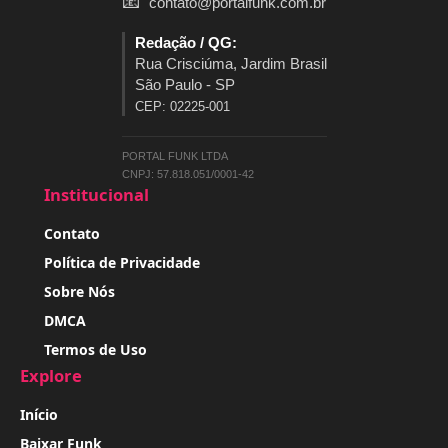
📧
contato@portalfunk.com.br
Redação / QG:
Rua Crisciúma, Jardim Brasil
São Paulo - SP
CEP: 02225-001
PORTAL FUNK LTDA
CNPJ: 57.818.051/0001-42
Institucional
Contato
Política de Privacidade
Sobre Nós
DMCA
Termos de Uso
Explore
Início
Baixar Funk