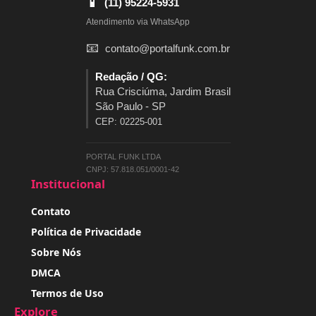
📱
(11) 95224-5931
Atendimento via WhatsApp
📧
contato@portalfunk.com.br
Redação / QG:
Rua Crisciúma, Jardim Brasil
São Paulo - SP
CEP: 02225-001
PORTAL FUNK LTDA
CNPJ: 57.818.051/0001-42
Institucional
Contato
Política de Privacidade
Sobre Nós
DMCA
Termos de Uso
Explore