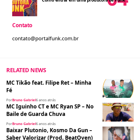
Contato
contato@portalfunk.com.br
RELATED NEWS
MC Tikão feat. Filipe Ret – Minha
Fé
Por
Bruno Gabriel
6 anos atrás
MC Iguinho CT e MC Ryan SP – No
Baile de Guarda Chuva
Por
Bruno Gabriel
6 anos atrás
Baixar Plutonio, Kosmo Da Gun –
Saber Valorizar (Prod. BeatOven)