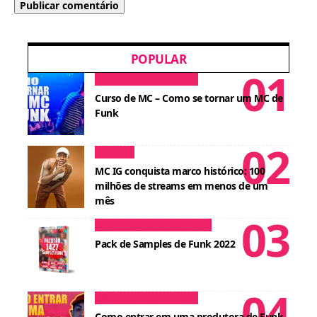
POPULAR
Dicas para MCs
Cursos
Curso de MC – Como se tornar um MC de
Funk
Notícias
MC IG conquista marco histórico: 100
milhões de streams em menos de um
mês
Conteúdos para DJ
Cursos
Pack de Samples de Funk 2022
Dicas para MCs
Cursos
Como entrar em uma produtora de Funk