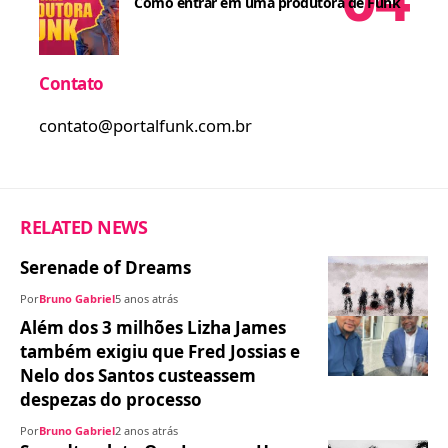
Como entrar em uma produtora de Funk
Contato
contato@portalfunk.com.br
RELATED NEWS
Serenade of Dreams
Por
Bruno Gabriel
5 anos atrás
Além dos 3 milhões Lizha James
também exigiu que Fred Jossias e
Nelo dos Santos custeassem
despezas do processo
Por
Bruno Gabriel
2 anos atrás