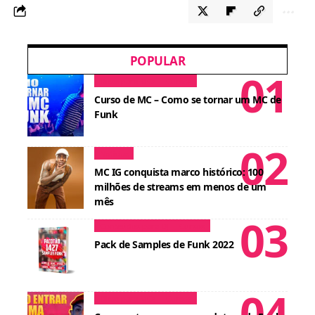
POPULAR
Dicas para MCs
Cursos
Curso de MC – Como se tornar um MC de
Funk
Notícias
MC IG conquista marco histórico: 100
milhões de streams em menos de um
mês
Conteúdos para DJ
Cursos
Pack de Samples de Funk 2022
Dicas para MCs
Cursos