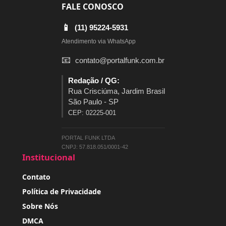
FALE CONOSCO
📱
(11) 95224-5931
Atendimento via WhatsApp
📧
contato@portalfunk.com.br
Redação / QG:
Rua Crisciúma, Jardim Brasil
São Paulo - SP
CEP: 02225-001
PORTAL FUNK LTDA
CNPJ: 57.818.051/0001-42
Institucional
Contato
Política de Privacidade
Sobre Nós
DMCA