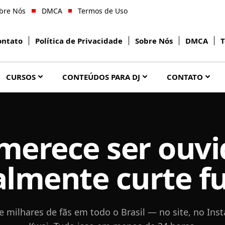
bre Nós
DMCA
Termos de Uso
ontato
Política de Privacidade
Sobre Nós
DMCA
T
CURSOS
CONTEÚDOS PARA DJ
CONTATO
merece ser ouv
almente curte f
e milhares de fãs em todo o Brasil — no site, no Ins