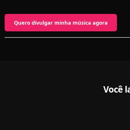
Quero divulgar minha música agora
Você 