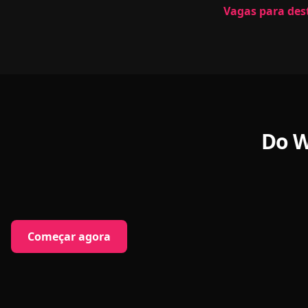
Vagas para des
Do W
Começar agora